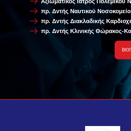
Αξιωματικός Ιατρός Πολεμικού 
πρ. Δντής Ναυτικού Νοσοκομεί
πρ. Δντής Διακλαδικής Καρδιοχ
πρ. Δντής Κλινικής Θώρακος-Κ
ΒΙΟ