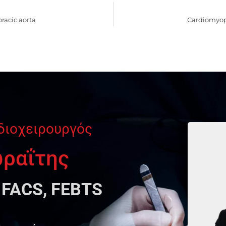
racic aorta
Cardiomyopl
διοχειρουργός
ωραΐτης
 FACS, FEBTS