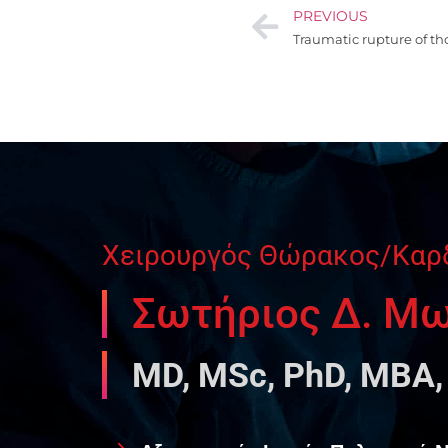
PREVIOUS
Traumatic rupture of tho
Χειρουργός Θώρακος/Καρ
Σωτήριος Δ. Μ
MD, MSc, PhD, MBA,