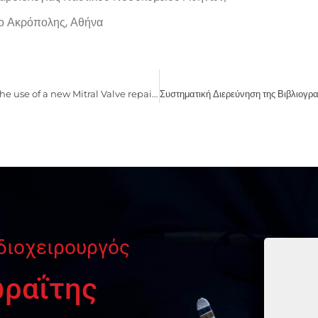
ίο Ακρόπολης, Αθήνα
Initial experience with the use of a new Mitral Valve repair ring, especially designed to simplify the length assessment of the artificial cords (LivaNova Memo 3D Rehord).
διοχειρουργός
ωραΐτης