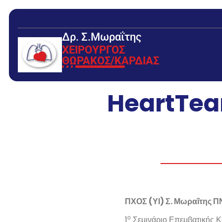
Δρ. Σ.Μωραΐτης
ΧΕΙΡΟΥΡΓΟΣ
ΘΩΡΑΚΟΣ/ΚΑΡΔΙΑΣ
HeartTea
ΠΧΟΣ (ΥΙ) Σ. Μωραΐτης Π
ο
1
Σεμινάριο Επεμβατικής Κ