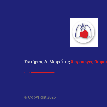
Σωτήριος Δ. Μωραΐτης
Χειρουργός Θώρα
© Copyright 2025