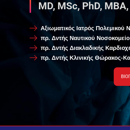
MD, MSc, PhD, MBA,
Αξιωματικός Ιατρός Πολεμικού 
πρ. Δντής Ναυτικού Νοσοκομεί
πρ. Δντής Διακλαδικής Καρδιοχ
πρ. Δντής Κλινικής Θώρακος-Κ
ΒΙΟ