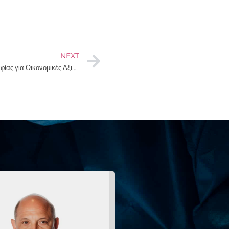
NEXT
Συστηματική Διερεύνηση της Βιβλιογραφίας για Οικονομικές Αξιολογήσεις, που αφορούν στη χρήση της συσκευής MitraClip, σε ασθενείς με Σοβαρή Ανεπάρκεια Μιτροειδούς Βαλβίδας.