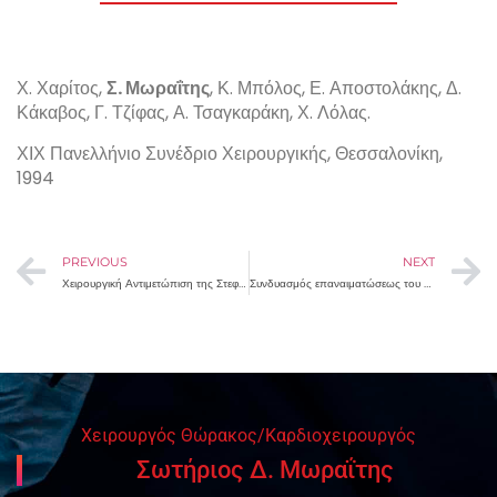
Χ. Χαρίτος,
Σ. Μωραΐτης
, Κ. Μπόλος, Ε. Αποστολάκης, Δ.
Κάκαβος, Γ. Τζίφας, Α. Τσαγκαράκη, Χ. Λόλας.
ΧΙΧ Πανελλήνιο Συνέδριο Χειρουργικής, Θεσσαλονίκη,
1994
PREVIOUS
NEXT
Χειρουργική Αντιμετώπιση της Στεφανιαίας Νόσου σε 1617 ασθενείς. Πρώιμα αποτελέσματα
Συνδυασμός επαναιματώσεως του μυοκαρδίου με βαλβιδικές επεμβάσεις
Χειρουργός Θώρακος/Καρδιοχειρουργός
Σωτήριος Δ. Μωραΐτης