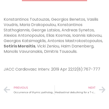
Konstantinos Toutouzas, Georgios Benetos, Vasilis
Voudris, Maria Drakopoulou, Konstantinos
Stathogiannis, George Latsios, Andreas Synetos,
Alexios Antonopoulos, Elias Kosmas, Ioannis Iakovou,
Georgios Katsimagklis, Antonios Mastrokostopoulos,
Sotiris Moraitis
, Vicki Zeniou, Haim Danenberg,
Manolis Vavuranakis, Dimitris Tousoulis.
JACC Cardiovasc Interv. 2019 Apr 22;12(8):767-777
PREVIOUS
NEXT
Occurrence of thymic pathology in two families. Is familial screening justified?
Mediastinal debulking for a T-cell leukaemia/lymphoma presenting with cardiac tamponade.