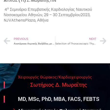
A
ΠΧΟΣ (ΥΙ) Σ. Μωραΐτης ΠΝ
ο
4
Σεμινάριο Επεμβατικής Καρδιολογίας Ναυτικού
Νοσοκομείου Αθηνών, 29 – 30 Σεπτεμβρίου2023,
NJVAthensPlaza, Αθήνα
PREVIOUS
NEXT
Ανεπάρκεια Αορτικής Βαλβίδας με αιμοδυναμική επιβάρυνση. TAVR / Χειρουργική αντικατάσταση ή Χειρουργική βαλβιδοπλαστική;
Selection of Thoracoscopic Thymectomy for Thymic Epithelial Tumors, based on PET/CT findings.
Χειρουργός Θώρακος/Καρδιοχειρουργός
Σωτήριος Δ. Μωραΐτης
MD, MSc, PhD, MBA, FACS, FEBTS