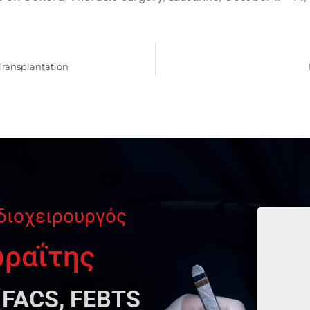
 Transplantation
διοχειρουργός
ωραΐτης
 FACS, FEBTS