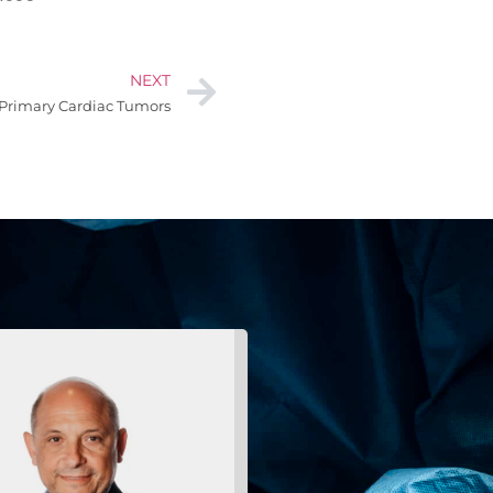
NEXT
Primary Cardiac Tumors