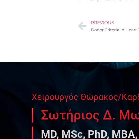
PREVIOUS
Donor Criteria in Heart
Χειρουργός Θώρακος/Καρ
Σωτήριος Δ. Μ
MD, MSc, PhD, MBA,