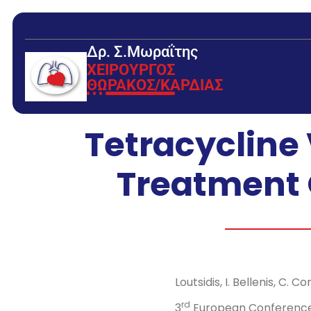
Δρ. Σ.Μωραΐτης
ΧΕΙΡΟΥΡΓΟΣ
ΘΩΡΑΚΟΣ/ΚΑΡΔΙΑΣ
Tetracycline
Treatment O
Loutsidis, I. Bellenis, C. C
rd
3
European Conference o