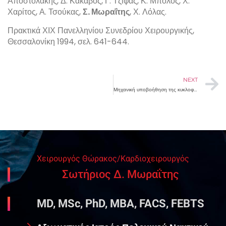
Αποστολάκης, Δ. Κάκαβος, Γ. Τζίφας, Κ. Μπόλος, Χ.
Χαρίτος, Α. Τσούκας,
Σ. Μωραΐτης
, Χ. Λόλας.
Πρακτικά ΧΙΧ Πανελληνίου Συνεδρίου Χειρουργικής,
Θεσσαλονίκη 1994, σελ. 641-644.
NEXT
Μηχανική υποβοήθηση της κυκλοφορίας με ενδοαορτική αντλία σε καρδιοχειρουργικούς ασθενείς.
Χειρουργός Θώρακος/Καρδιοχειρουργός
Σωτήριος Δ. Μωραΐτης
MD, MSc, PhD, MBA, FACS, FEBTS