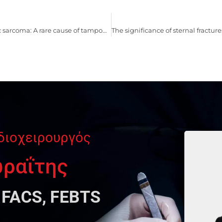
Primary synovial carciac sarcoma: A rare cause of tamponade
διοχειρουργός
ωραΐτης
 FACS, FEBTS