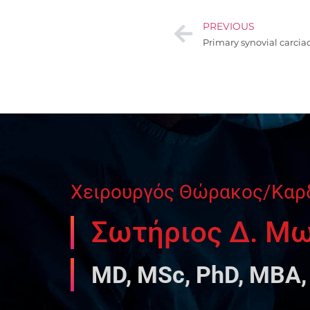
PREVIOUS
Χειρουργός Θώρακος/Καρ
Σωτήριος Δ. Μ
MD, MSc, PhD, MBA,