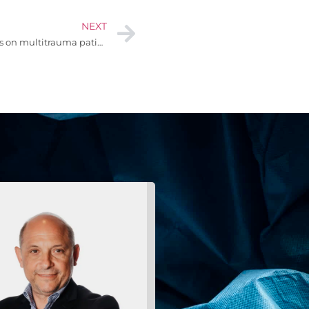
NEXT
The significance of sternal fractures on multitrauma patients