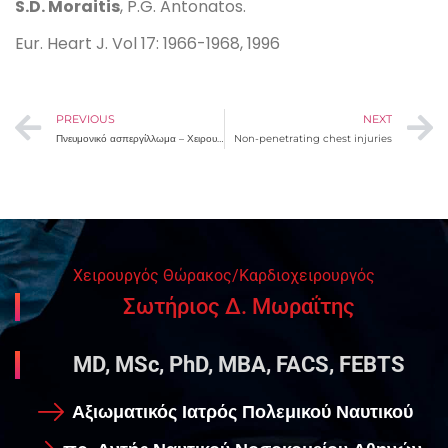
S.D. Moraitis
, P.G. Antonatos.
Eur. Heart J. Vol 17: 1966-1968, 1996
PREVIOUS
NEXT
Πνευμονικό ασπεργίλλωμα – Χειρουργική θεραπεία
Non-penetrating chest injuries
Χειρουργός Θώρακος/Καρδιοχειρουργός
Σωτήριος Δ. Μωραΐτης
MD, MSc, PhD, MBA, FACS, FEBTS
Αξιωματικός Ιατρός Πολεμικού Ναυτικού