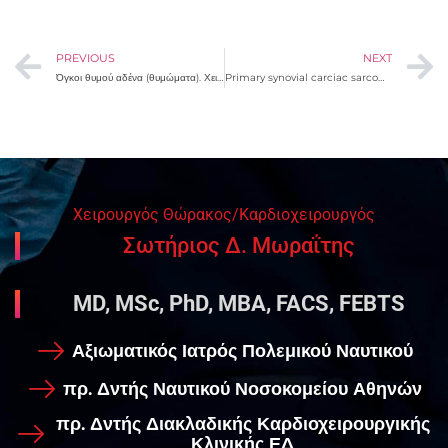
PREVIOUS
NEXT
Όγκοι θυμού αδένα (θυμώματα). Χειρουργική αντιμετώπιση
Primary synovial carciac sarcoma: A rare cause of tamponade
Χειρουργός Θώρακος/Καρδιοχειρουργός
Σωτήριος Δ. Μωραΐτης
MD, MSc, PhD, MBA, FACS, FEBTS
Αξιωματικός Ιατρός Πολεμικού Ναυτικού
πρ. Δντής Ναυτικού Νοσοκομείου Αθηνών
πρ. Δντής Διακλαδικής Καρδιοχειρουργικής
Κλινικής ΕΔ